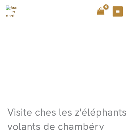
Aller
principal
au
contenu
Visite ches les z'éléphants
volants de chambéry