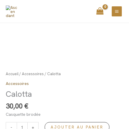
Aller
principal
au
contenu
quantité
de
Calotta
Accueil
/
Accessoires
/ Calotta
Accessoires
Calotta
30,00
€
Casquette brodée
-
+
AJOUTER AU PANIER